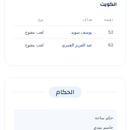
الكويت
دقيقة
هداف
نوع
52
يوسف سويد
لعب مفتوح
62
عبد العزيز العنبري
لعب مفتوح
الحكام
حكم ساحة
جاسم مندي