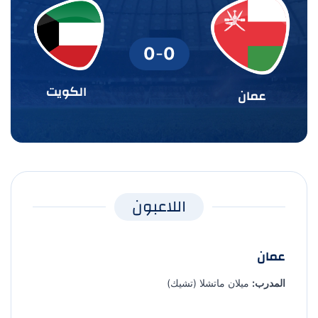
0
-
0
الكويت
عمان
اللاعبون
عمان
المدرب:
ميلان ماتشلا (تشيك)