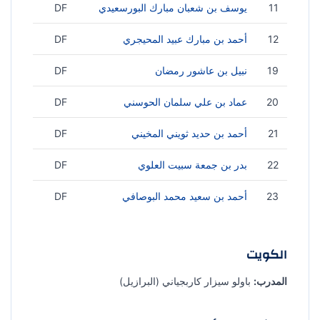
11
يوسف بن شعبان مبارك البورسعيدي
DF
12
أحمد بن مبارك عبيد المحيجري
DF
19
نبيل بن عاشور رمضان
DF
20
عماد بن علي سلمان الحوسني
DF
21
أحمد بن حديد ثويني المخيني
DF
22
بدر بن جمعة سبيت العلوي
DF
23
أحمد بن سعيد محمد البوصافي
DF
الكويت
المدرب:
باولو سيزار كاربجياني (البرازيل)