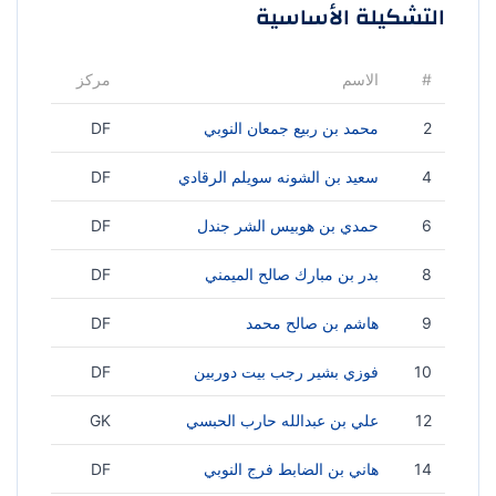
التشكيلة الأساسية
#
الاسم
مركز
2
محمد بن ربيع جمعان النوبي
DF
4
سعيد بن الشونه سويلم الرقادي
DF
6
حمدي بن هوبيس الشر جندل
DF
8
بدر بن مبارك صالح الميمني
DF
9
هاشم بن صالح محمد
DF
10
فوزي بشير رجب بيت دوربين
DF
12
علي بن عبدالله حارب الحبسي
GK
14
هاني بن الضابط فرج النوبي
DF