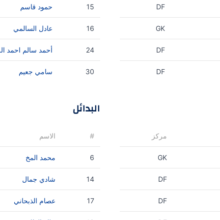
DF
15
حمود قاسم
GK
16
عادل السالمي
DF
24
أحمد سالم احمد ال
DF
30
سامي جعيم
البدائل
مركز
#
الاسم
GK
6
محمد المخ
DF
14
شادي جمال
DF
17
عصام الذبحاني