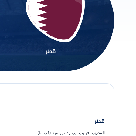
قطر
قطر
المدرب:
فيليب بيرنارد تروسيه (فرنسا)