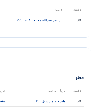
دقيقة
لاعب
88
إبراهيم عبدالله محمد الغانم (23)
قطر
دقيقة
نزول اللاعب
خروج
58
وليد حمزة رسول (13)
مشعل 