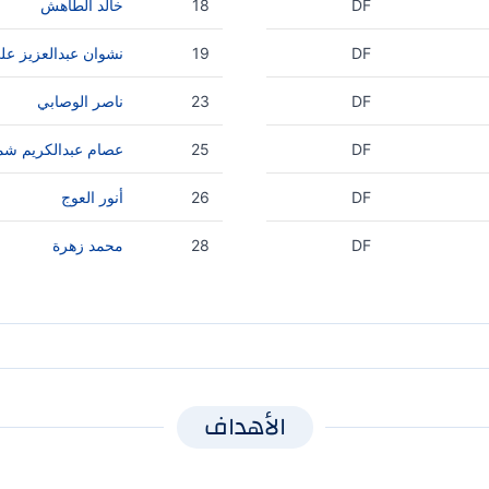
DF
18
خالد الطاهش
DF
19
نشوان عبدالعزيز ع
DF
23
ناصر الوصابي
DF
25
عصام عبدالكريم ش
DF
26
أنور العوج
DF
28
محمد زهرة
الأهداف