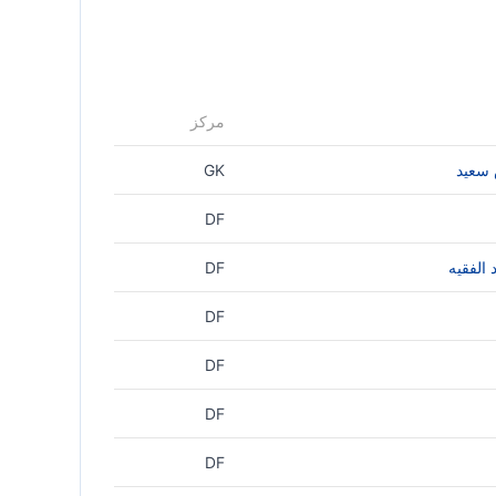
مركز
 سعيد
GK
DF
الفقيه
DF
DF
DF
DF
DF