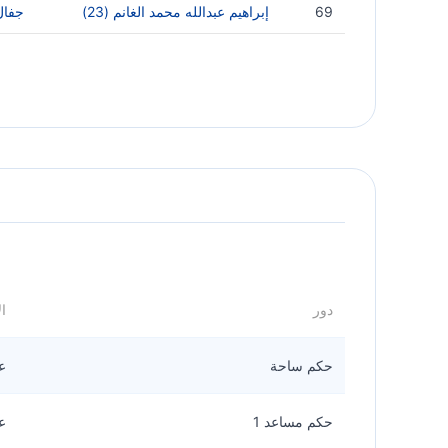
69
إبراهيم عبدالله محمد الغانم (23)
جفال 
دور
ا
حكم ساحة
ع
حكم مساعد 1
ع