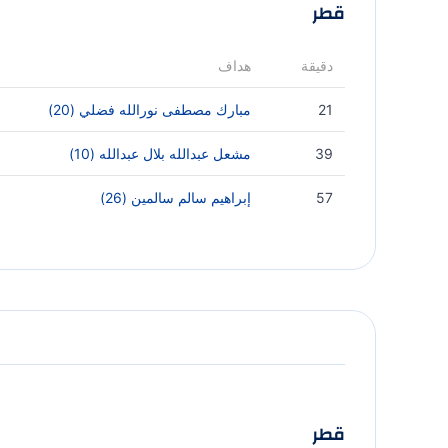
قطر
دقيقة
هداف
21
مبارك مصطفى نورالله فضلي (20)
39
مشعل عبدالله بلال عبدالله (10)
57
إبراهيم سالم سالمين (26)
قطر