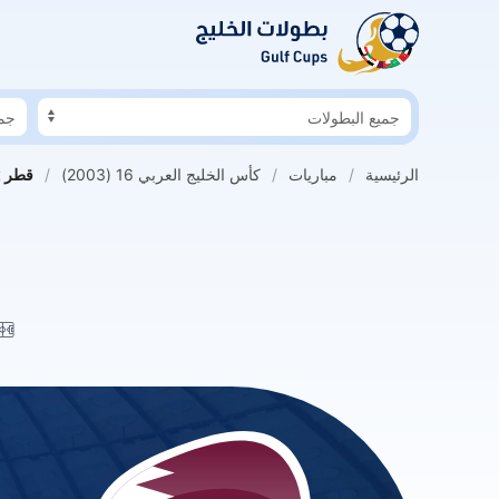
طبيب السعودية السابق: الدوسري خاطر بفقدان بصره
هلال المخيني 
الرئيسية
مباريات
كأس الخليج العربي 16 (2003)
قطر x اليمن