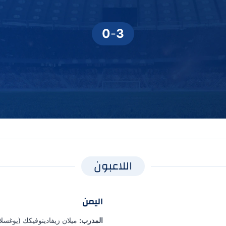
0
-
3
اللاعبون
اليمن
المدرب:
ميلان زيفادينوفيكك (يوغسل