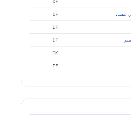
DF
لي عيسى
DF
DF
ميس
DF
GK
DF