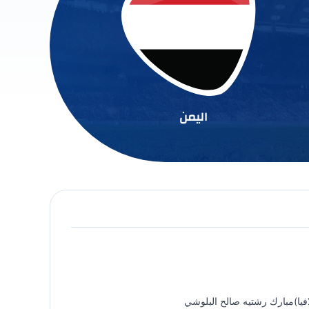
اليمن
افيا)مبارك رشتيه صالح البلوشي