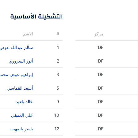
التشكيلة الأساسية
مركز
#
الاسم
DF
1
سالم عبدالله عوض
DF
2
أنور السروري
DF
3
إبراهيم عوض محمد 
DF
5
أسعد القماسي
DF
9
خالد بلعيد
DF
10
علي العمقي
DF
12
ياسر باصهيت