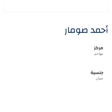
أحمد صومار
مركز
مهاجم
جنسية
عمان