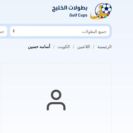
 السابق: الدوسري خاطر بفقدان بصره
هلال المخيني في حوار لكووورة: الأن
الرئيسية
اللاعبين
الكويت
أسامه حسين