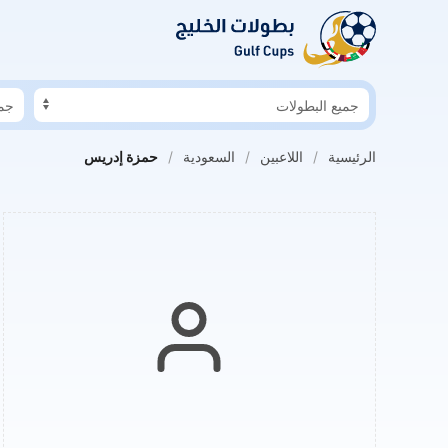
لسابق: الدوسري خاطر بفقدان بصره
هلال المخيني في حوار لكووورة: الأند
الرئيسية
اللاعبين
السعودية
حمزة إدريس