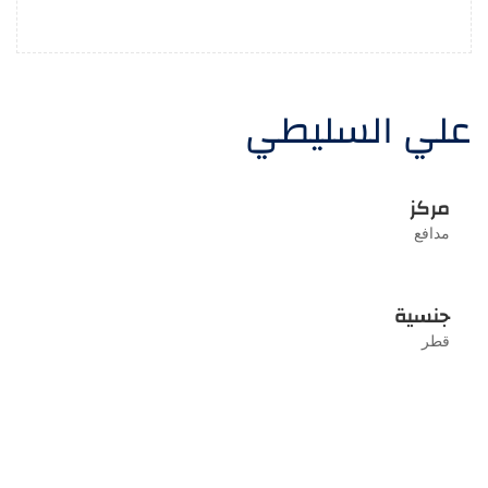
علي السليطي
مركز
مدافع
جنسية
قطر