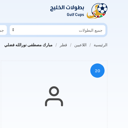
 السابق: الدوسري خاطر بفقدان بصره
هلال المخيني في حوار لكووورة: الأن
الرئيسية
اللاعبين
قطر
مبارك مصطفى نورالله فضلي
20