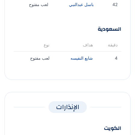
42
باسل عبدالنبي
لعب مفتوح
السعودية
دقيقة
هداف
نوع
4
شايع النفيسه
لعب مفتوح
الإنذارات
الكويت