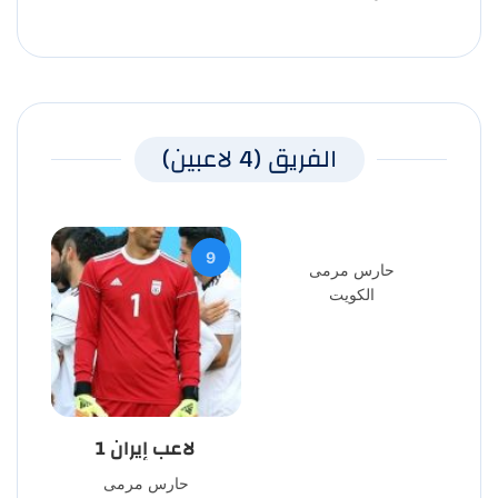
الفريق (4 لاعبين)
9
حارس مرمى
الكويت
لاعب إيران 1
حارس مرمى