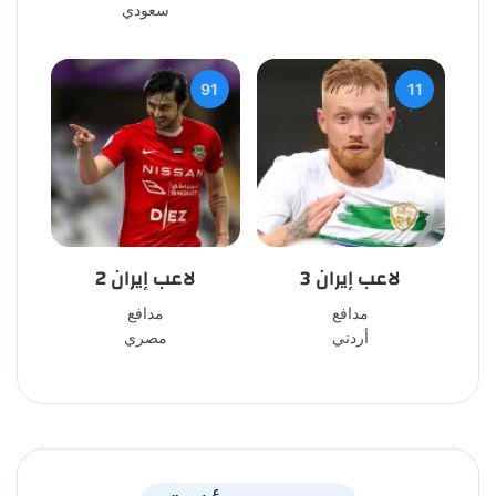
سعودي
91
11
لاعب إيران 3
لاعب إيران 2
مدافع
مدافع
أردني
مصري